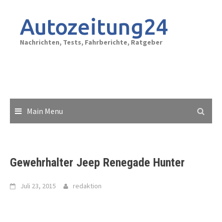
Skip
to
Autozeitung24
content
Nachrichten, Tests, Fahrberichte, Ratgeber
Main Menu
Gewehrhalter Jeep Renegade Hunter
Juli 23, 2015
redaktion