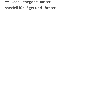
Post
Jeep Renegade Hunter
navigation
speziell für Jäger und Förster