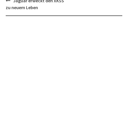
Post
Jaguar erweckt den XKSS
navigation
zu neuem Leben