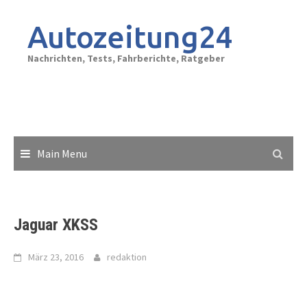
Skip
to
Autozeitung24
content
Nachrichten, Tests, Fahrberichte, Ratgeber
Main Menu
Jaguar XKSS
März 23, 2016
redaktion