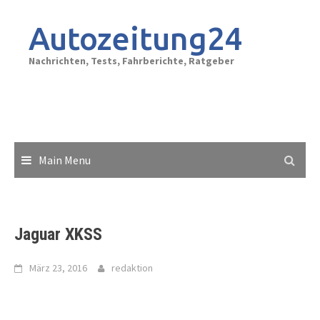
Skip
to
Autozeitung24
content
Nachrichten, Tests, Fahrberichte, Ratgeber
Main Menu
Jaguar XKSS
März 23, 2016
redaktion