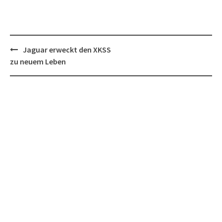
Post
Jaguar erweckt den XKSS
navigation
zu neuem Leben