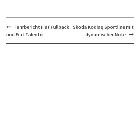
Post
Fahrbericht Fiat Fullback
Skoda Kodiaq Sportline mit
navigation
und Fiat Talento
dynamischer Note