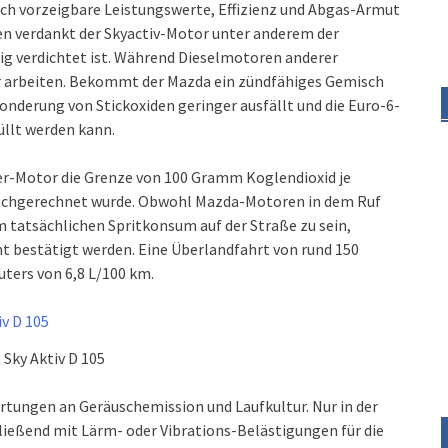
urch vorzeigbare Leistungswerte, Effizienz und Abgas-Armut
en verdankt der Skyactiv-Motor unter anderem der
rig verdichtet ist. Während Dieselmotoren anderer
r arbeiten. Bekommt der Mazda ein zündfähiges Gemisch
bsonderung von Stickoxiden geringer ausfällt und die Euro-6-
llt werden kann.
ter-Motor die Grenze von 100 Gramm Koglendioxid je
 hochgerechnet wurde. Obwohl Mazda-Motoren in dem Ruf
 tatsächlichen Spritkonsum auf der Straße zu sein,
ht bestätigt werden. Eine Überlandfahrt von rund 150
ters von 6,8 L/100 km.
Sky Aktiv D 105
artungen an Geräuschemission und Laufkultur. Nur in der
hließend mit Lärm- oder Vibrations-Belästigungen für die