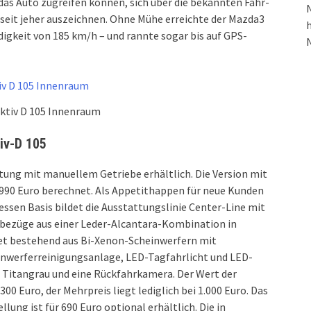
f das Auto zugreifen können, sich über die bekannten Fahr-
N
seit jeher auszeichnen. Ohne Mühe erreichte der Mazda3
h
igkeit von 185 km/h – und rannte sogar bis auf GPS-
ktiv D 105 Innenraum
iv-D 105
ttung mit manuellem Getriebe erhältlich. Die Version mit
990 Euro berechnet. Als Appetithappen für neue Kunden
sen Basis bildet die Ausstattungslinie Center-Line mit
zbezüge aus einer Leder-Alcantara-Kombination in
t bestehend aus Bi-Xenon-Scheinwerfern mit
nwerferreinigungsanlage, LED-Tagfahrlicht und LED-
 Titangrau und eine Rückfahrkamera. Der Wert der
300 Euro, der Mehrpreis liegt lediglich bei 1.000 Euro. Das
ng ist für 690 Euro optional erhältlich. Die in