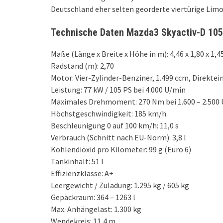
Deutschland eher selten georderte viertürige Limo
Technische Daten Mazda3 Skyactiv-D 105
Maße (Länge x Breite x Höhe in m): 4,46 x 1,80 x 1,4
Radstand (m): 2,70
Motor: Vier-Zylinder-Benziner, 1.499 ccm, Direktei
Leistung: 77 kW / 105 PS bei 4.000 U/min
Maximales Drehmoment: 270 Nm bei 1.600 – 2.500
Höchstgeschwindigkeit: 185 km/h
Beschleunigung 0 auf 100 km/h: 11,0 s
Verbrauch (Schnitt nach EU-Norm): 3,8 l
Kohlendioxid pro Kilometer: 99 g (Euro 6)
Tankinhalt: 51 l
Effizienzklasse: A+
Leergewicht / Zuladung: 1.295 kg / 605 kg
Gepäckraum: 364 – 1263 l
Max. Anhängelast: 1.300 kg
Wendekreis: 11,4 m