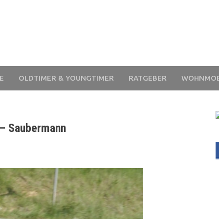
E
OLDTIMER & YOUNGTIMER
RATGEBER
WOHNMOB
 – Saubermann