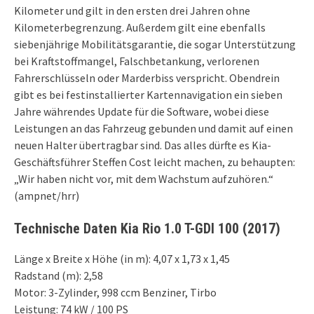
Kilometer und gilt in den ersten drei Jahren ohne
Kilometerbegrenzung. Außerdem gilt eine ebenfalls
siebenjährige Mobilitätsgarantie, die sogar Unterstützung
bei Kraftstoffmangel, Falschbetankung, verlorenen
Fahrerschlüsseln oder Marderbiss verspricht. Obendrein
gibt es bei festinstallierter Kartennavigation ein sieben
Jahre währendes Update für die Software, wobei diese
Leistungen an das Fahrzeug gebunden und damit auf einen
neuen Halter übertragbar sind. Das alles dürfte es Kia-
Geschäftsführer Steffen Cost leicht machen, zu behaupten:
„Wir haben nicht vor, mit dem Wachstum aufzuhören.“
(ampnet/hrr)
Technische Daten Kia Rio 1.0 T-GDI 100 (2017)
Länge x Breite x Höhe (in m): 4,07 x 1,73 x 1,45
Radstand (m): 2,58
Motor: 3-Zylinder, 998 ccm Benziner, Tirbo
Leistung: 74 kW / 100 PS