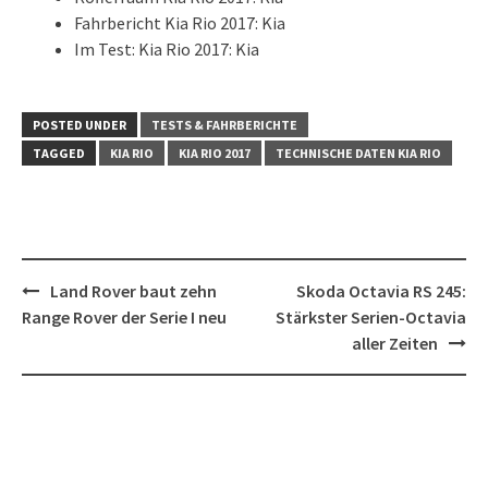
Fahrbericht Kia Rio 2017: Kia
Im Test: Kia Rio 2017: Kia
POSTED UNDER
TESTS & FAHRBERICHTE
TAGGED
KIA RIO
KIA RIO 2017
TECHNISCHE DATEN KIA RIO
Post
Land Rover baut zehn
Skoda Octavia RS 245:
navigation
Range Rover der Serie I neu
Stärkster Serien-Octavia
aller Zeiten