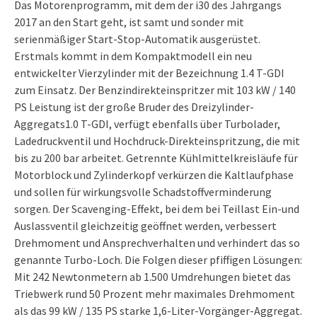
Das Motorenprogramm, mit dem der i30 des Jahrgangs
2017 an den Start geht, ist samt und sonder mit
serienmäßiger Start-Stop-Automatik ausgerüstet.
Erstmals kommt in dem Kompaktmodell ein neu
entwickelter Vierzylinder mit der Bezeichnung 1.4 T-GDI
zum Einsatz. Der Benzindirekteinspritzer mit 103 kW / 140
PS Leistung ist der große Bruder des Dreizylinder-
Aggregats1.0 T-GDI, verfügt ebenfalls über Turbolader,
Ladedruckventil und Hochdruck-Direkteinspritzung, die mit
bis zu 200 bar arbeitet. Getrennte Kühlmittelkreisläufe für
Motorblock und Zylinderkopf verkürzen die Kaltlaufphase
und sollen für wirkungsvolle Schadstoffverminderung
sorgen. Der Scavenging-Effekt, bei dem bei Teillast Ein-und
Auslassventil gleichzeitig geöffnet werden, verbessert
Drehmoment und Ansprechverhalten und verhindert das so
genannte Turbo-Loch. Die Folgen dieser pfiffigen Lösungen:
Mit 242 Newtonmetern ab 1.500 Umdrehungen bietet das
Triebwerk rund 50 Prozent mehr maximales Drehmoment
als das 99 kW / 135 PS starke 1,6-Liter-Vorgänger-Aggregat.