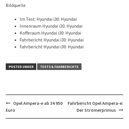
Bildquelle
Im Test: Hyundai i30: Hyundai
Innenraum Hyundai i30: Hyundai
Kofferaum Hyundai i30: Hyundai
Fahrbericht Hyundai i30: Hyundai
Fahrbericht Hyundai i30: Hyundai
POSTED UNDER
TESTS & FAHRBERICHTE
Post
Opel Ampera-e ab 34 950
Fahrbericht Opel Ampera-e:
navigation
Euro
Der Stromerprimus