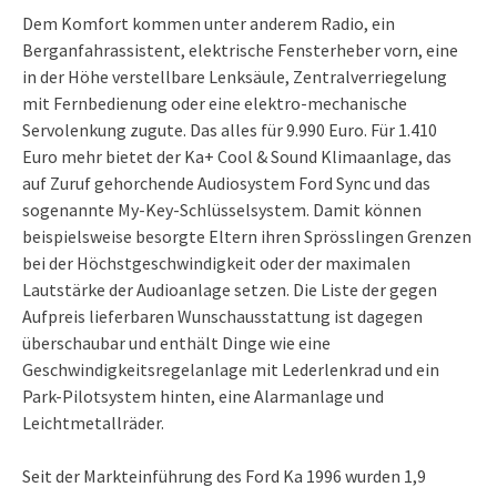
Dem Komfort kommen unter anderem Radio, ein
Berganfahrassistent, elektrische Fensterheber vorn, eine
in der Höhe verstellbare Lenksäule, Zentralverriegelung
mit Fernbedienung oder eine elektro-mechanische
Servolenkung zugute. Das alles für 9.990 Euro. Für 1.410
Euro mehr bietet der Ka+ Cool & Sound Klimaanlage, das
auf Zuruf gehorchende Audiosystem Ford Sync und das
sogenannte My-Key-Schlüsselsystem. Damit können
beispielsweise besorgte Eltern ihren Sprösslingen Grenzen
bei der Höchstgeschwindigkeit oder der maximalen
Lautstärke der Audioanlage setzen. Die Liste der gegen
Aufpreis lieferbaren Wunschausstattung ist dagegen
überschaubar und enthält Dinge wie eine
Geschwindigkeitsregelanlage mit Lederlenkrad und ein
Park-Pilotsystem hinten, eine Alarmanlage und
Leichtmetallräder.
Seit der Markteinführung des Ford Ka 1996 wurden 1,9