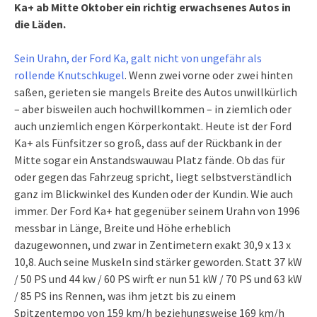
Ka+ ab Mitte Oktober ein richtig erwachsenes Autos in
die Läden.
Sein Urahn, der Ford Ka, galt nicht von ungefähr als
rollende Knutschkugel
. Wenn zwei vorne oder zwei hinten
saßen, gerieten sie mangels Breite des Autos unwillkürlich
– aber bisweilen auch hochwillkommen – in ziemlich oder
auch unziemlich engen Körperkontakt. Heute ist der Ford
Ka+ als Fünfsitzer so groß, dass auf der Rückbank in der
Mitte sogar ein Anstandswauwau Platz fände. Ob das für
oder gegen das Fahrzeug spricht, liegt selbstverständlich
ganz im Blickwinkel des Kunden oder der Kundin. Wie auch
immer. Der Ford Ka+ hat gegenüber seinem Urahn von 1996
messbar in Länge, Breite und Höhe erheblich
dazugewonnen, und zwar in Zentimetern exakt 30,9 x 13 x
10,8. Auch seine Muskeln sind stärker geworden. Statt 37 kW
/ 50 PS und 44 kw / 60 PS wirft er nun 51 kW / 70 PS und 63 kW
/ 85 PS ins Rennen, was ihm jetzt bis zu einem
Spitzentempo von 159 km/h beziehungsweise 169 km/h