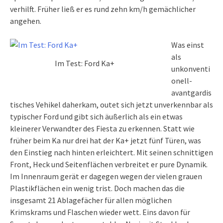
verhilft. Früher ließ er es rund zehn km/h gemächlicher
angehen.
Was einst
als
Im Test: Ford Ka+
unkonventi
onell-
avantgardis
tisches Vehikel daherkam, outet sich jetzt unverkennbar als
typischer Ford und gibt sich äußerlich als ein etwas
kleinerer Verwandter des Fiesta zu erkennen. Statt wie
früher beim Ka nur drei hat der Ka+ jetzt fünf Türen, was
den Einstieg nach hinten erleichtert. Mit seinen schnittigen
Front, Heck und Seitenflächen verbreitet er pure Dynamik.
Im Innenraum gerät er dagegen wegen der vielen grauen
Plastikflächen ein wenig trist. Doch machen das die
insgesamt 21 Ablagefächer für allen möglichen
Krimskrams und Flaschen wieder wett. Eins davon für