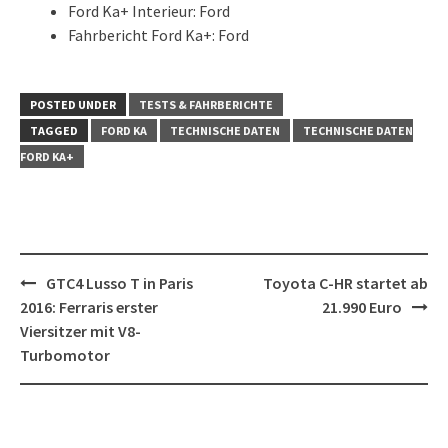
Ford Ka+ Interieur: Ford
Fahrbericht Ford Ka+: Ford
POSTED UNDER
TESTS & FAHRBERICHTE
TAGGED
FORD KA
TECHNISCHE DATEN
TECHNISCHE DATEN
FORD KA+
Post
GTC4 Lusso T in Paris
Toyota C-HR startet ab
navigation
2016: Ferraris erster
21.990 Euro
Viersitzer mit V8-
Turbomotor