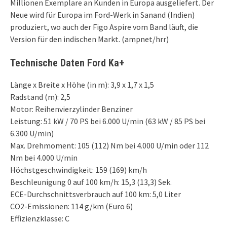
Millionen Exemplare an Kunden in Europa ausgeliefert. Der
Neue wird für Europa im Ford-Werk in Sanand (Indien)
produziert, wo auch der Figo Aspire vom Band läuft, die
Version für den indischen Markt. (ampnet/hrr)
Technische Daten Ford Ka+
Länge x Breite x Höhe (in m): 3,9 x 1,7 x 1,5
Radstand (m): 2,5
Motor: Reihenvierzylinder Benziner
Leistung: 51 kW / 70 PS bei 6.000 U/min (63 kW / 85 PS bei
6.300 U/min)
Max. Drehmoment: 105 (112) Nm bei 4.000 U/min oder 112
Nm bei 4.000 U/min
Höchstgeschwindigkeit: 159 (169) km/h
Beschleunigung 0 auf 100 km/h: 15,3 (13,3) Sek.
ECE-Durchschnittsverbrauch auf 100 km: 5,0 Liter
CO2-Emissionen: 114 g/km (Euro 6)
Effizienzklasse: C