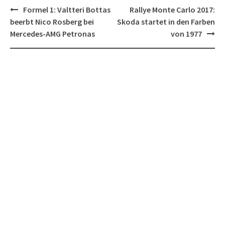
Post
Formel 1: Valtteri Bottas
Rallye Monte Carlo 2017:
navigation
beerbt Nico Rosberg bei
Skoda startet in den Farben
Mercedes-AMG Petronas
von 1977