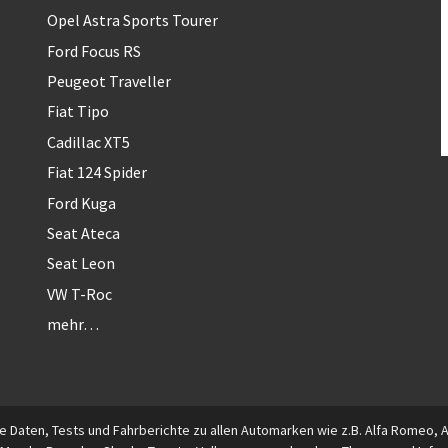
Opel Astra Sports Tourer
Ford Focus RS
Peugeot Traveller
Fiat Tipo
Cadillac XT5
Fiat 124 Spider
Ford Kuga
Seat Ateca
Seat Leon
VW T-Roc
mehr…
 Daten, Tests und Fahrberichte zu allen Automarken wie z.B. Alfa Romeo, Aud