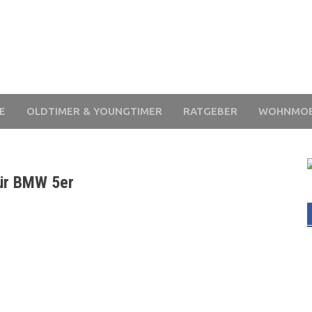
E
OLDTIMER & YOUNGTIMER
RATGEBER
WOHNMOB
für BMW 5er