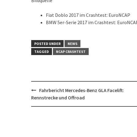
Bildquelle
Fiat Doblo 2017 im Crashtest: EuroNCAP
BMW 5er-Serie 2017 im Crashtest: EuroNCA
POSTED UNDER
NEWS
TAGGED
NCAP CRASHTEST
Post
Fahrbericht Mercedes-Benz GLA Facelift:
navigation
Rennstrecke und Offroad