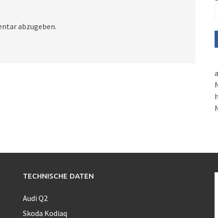
ntar abzugeben.
a
N
h
TECHNISCHE DATEN
Audi Q2
Skoda Kodiaq