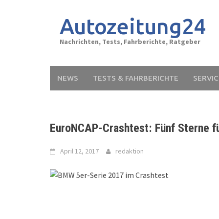
Skip
to
Autozeitung24
content
Nachrichten, Tests, Fahrberichte, Ratgeber
NEWS
TESTS & FAHRBERICHTE
SERVIC
EuroNCAP-Crashtest: Fünf Sterne 
April 12, 2017
redaktion