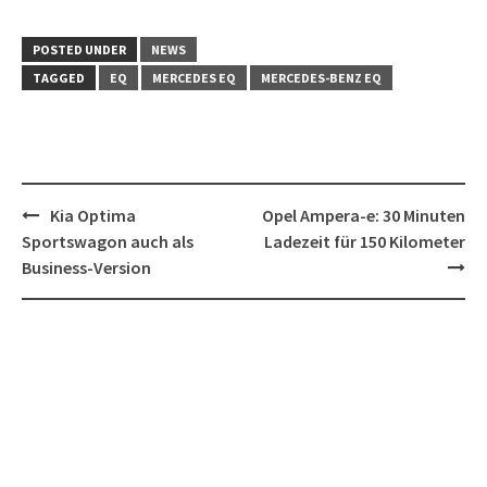
POSTED UNDER
NEWS
TAGGED
EQ
MERCEDES EQ
MERCEDES-BENZ EQ
Post
Kia Optima
Opel Ampera-e: 30 Minuten
navigation
Sportswagon auch als
Ladezeit für 150 Kilometer
Business-Version