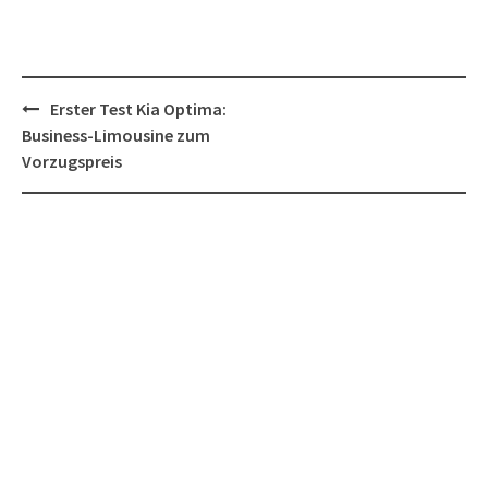
Post
Erster Test Kia Optima:
navigation
Business-Limousine zum
Vorzugspreis