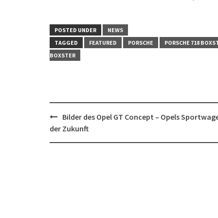
POSTED UNDER
NEWS
TAGGED
FEATURED
PORSCHE
PORSCHE 718 BOXS
BOXSTER
Post
Bilder des Opel GT Concept – Opels Sportwag
navigation
der Zukunft