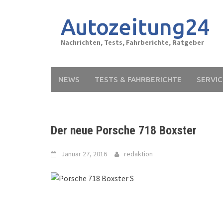
Skip
to
Autozeitung24
content
Nachrichten, Tests, Fahrberichte, Ratgeber
NEWS
TESTS & FAHRBERICHTE
SERVIC
Der neue Porsche 718 Boxster
Januar 27, 2016
redaktion