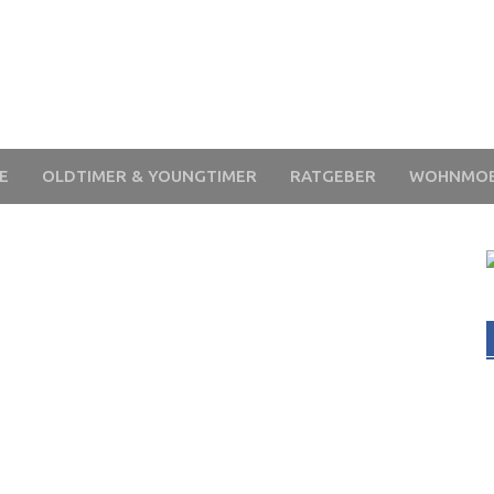
E
OLDTIMER & YOUNGTIMER
RATGEBER
WOHNMOB