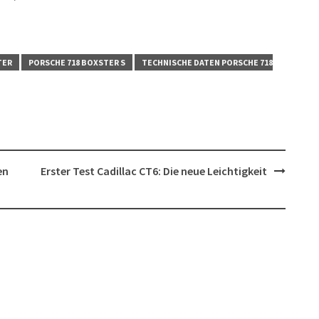
TER
PORSCHE 718 BOXSTER S
TECHNISCHE DATEN PORSCHE 718
en
Erster Test Cadillac CT6: Die neue Leichtigkeit