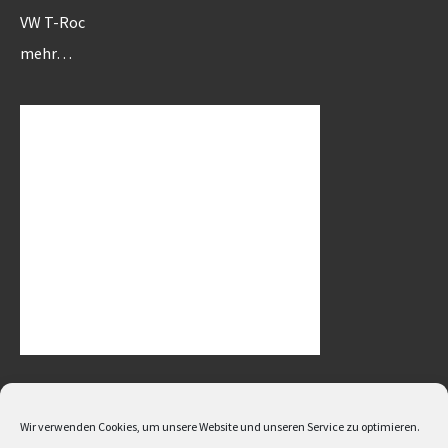
VW T-Roc
mehr…
Aktuelle Nachrichten, Neuvorstellungen, Ratgeber, Technische Daten,
Wir verwenden Cookies, um unsere Website und unseren Service zu optimieren.
Tests und Fahrberichte zu allen Automarken wie z.B. Alfa Romeo, Audi,