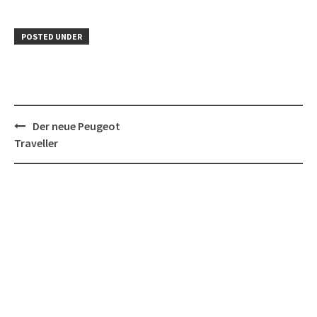
POSTED UNDER
Post
Der neue Peugeot
navigation
Traveller