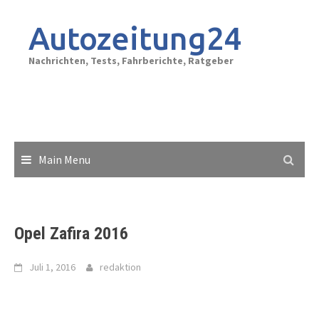
Skip
to
Autozeitung24
content
Nachrichten, Tests, Fahrberichte, Ratgeber
Main Menu
Opel Zafira 2016
Juli 1, 2016
redaktion