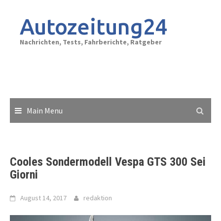
Skip
to
Autozeitung24
content
Nachrichten, Tests, Fahrberichte, Ratgeber
Main Menu
Cooles Sondermodell Vespa GTS 300 Sei
Giorni
August 14, 2017
redaktion