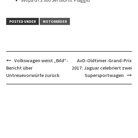
POSTED UNDER
MOTORRÄDER
Post
Volkswagen weist „Bild“-
AvD-Oldtimer-Grand-Prix
navigation
Bericht über
2017: Jaguar celebriert zwei
Untreuevorwürfe zurück
Supersportwagen