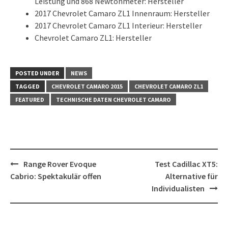
Leistung und 868 Newtonmeter: Hersteller
2017 Chevrolet Camaro ZL1 Innenraum: Hersteller
2017 Chevrolet Camaro ZL1 Interieur: Hersteller
Chevrolet Camaro ZL1: Hersteller
POSTED UNDER
NEWS
TAGGED
CHEVROLET CAMARO 2015
CHEVROLET CAMARO ZL1
FEATURED
TECHNISCHE DATEN CHEVROLET CAMARO
Post
Range Rover Evoque
Test Cadillac XT5:
navigation
Cabrio: Spektakulär offen
Alternative für
Individualisten