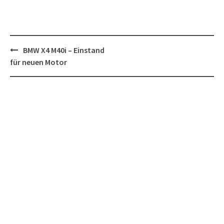
Post
BMW X4 M40i – Einstand
navigation
für neuen Motor