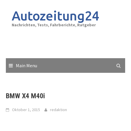
Skip
to
Autozeitung24
content
Nachrichten, Tests, Fahrberichte, Ratgeber
Main Menu
BMW X4 M40i
Oktober 1, 2015
redaktion