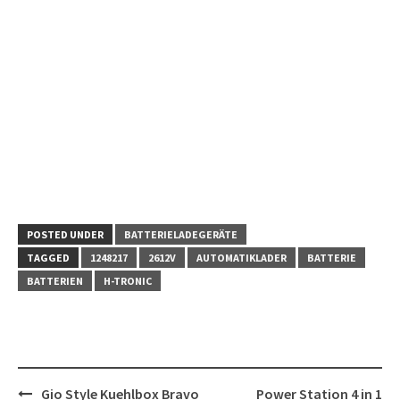
POSTED UNDER
BATTERIELADEGERÄTE
TAGGED
1248217
2612V
AUTOMATIKLADER
BATTERIE
BATTERIEN
H-TRONIC
Post
Gio Style Kuehlbox Bravo
Power Station 4 in 1