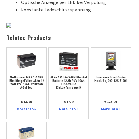
Optische Anzeige per LED bei Verpolung
konstante Ladeschlussspannung
Related Products
Multipower MP7.2-12 PB
Akku 12Ah 6V AGM Blei Gel
Lowrance Fischfinder
Blei Bleigel Vlies Akku 12
Batterie 12 Ah / 6 V 10Ah
Hook-3x, 000-12635-001
Volt 12V 7,2Ah 7200mah
Kinderauto
AGM Tec
Elektrofahrzeug K
€ 13.95
€ 17.9
€ 125.01
More info »
More info »
More info »