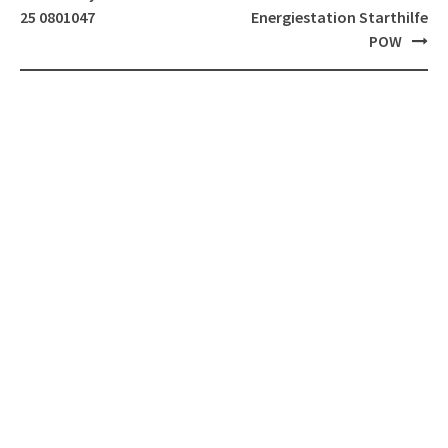
navigation
25 0801047
Energiestation Starthilfe
POW