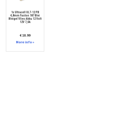
1x Ultracell UL7-12 PB
4,8mm Faston 187 Blei
Bleigel Vlies Akku 12 Volt
12V 7,0A
€ 18.99
More info »