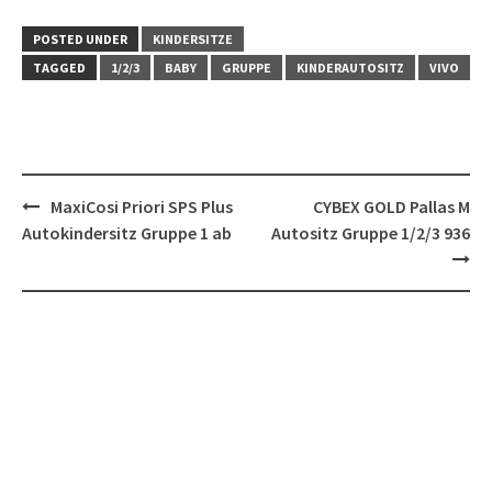
POSTED UNDER
KINDERSITZE
TAGGED
1/2/3
BABY
GRUPPE
KINDERAUTOSITZ
VIVO
Post
MaxiCosi Priori SPS Plus
CYBEX GOLD Pallas M
navigation
Autokindersitz Gruppe 1 ab
Autositz Gruppe 1/2/3 936