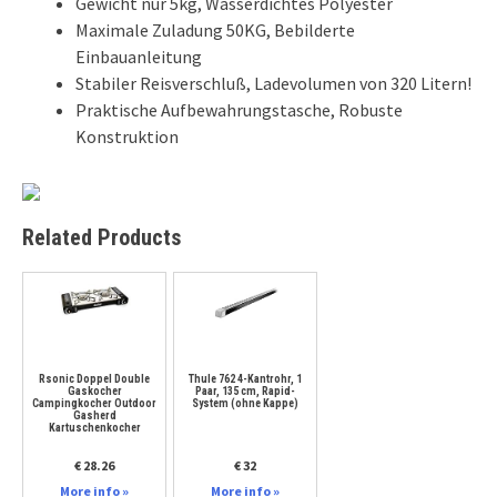
Gewicht nur 5kg, Wasserdichtes Polyester
Maximale Zuladung 50KG, Bebilderte
Einbauanleitung
Stabiler Reisverschluß, Ladevolumen von 320 Litern!
Praktische Aufbewahrungstasche, Robuste
Konstruktion
Related Products
Rsonic Doppel Double
Thule 762 4-Kantrohr, 1
Gaskocher
Paar, 135 cm, Rapid-
Campingkocher Outdoor
System (ohne Kappe)
Gasherd
Kartuschenkocher
€ 28.26
€ 32
More info »
More info »