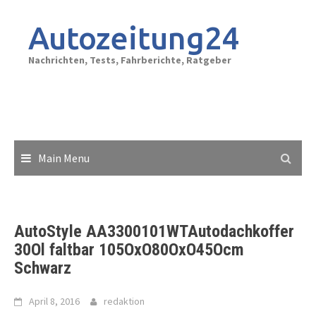
Skip
to
Autozeitung24
content
Nachrichten, Tests, Fahrberichte, Ratgeber
Main Menu
AutoStyle AA3300101WTAutodachkoffer
30Ol faltbar 105OxO80OxO45Ocm
Schwarz
April 8, 2016
redaktion