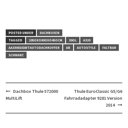
POSTED UNDER
DACHBOXEN
TAGGED
105OXO80OXO45OCM
30OL
A320
AA3300101WTAUTODACHKOFFER
AB
AUTOSTYLE
FALTBAR
SCHWARZ
Post
Dachbox Thule 572000
Thule EuroClassic G5/G6
navigation
MultiLift
Fahrradadapter 9281 Version
2014