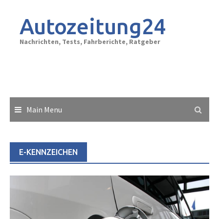
Skip
to
Autozeitung24
content
Nachrichten, Tests, Fahrberichte, Ratgeber
Main Menu
E-KENNZEICHEN